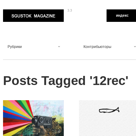
3.3
Sgustok Magazine
индекс
Рубрики
Контрибьюторы
Posts Tagged '
12rec
'