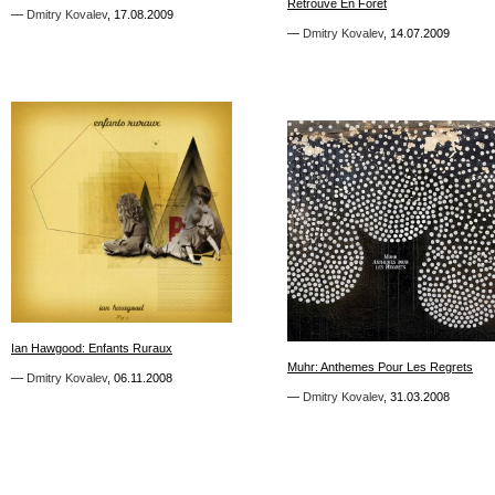
Retrouve En Foret
Retrouve En Foret
—
—
Dmitry Kovalev
Dmitry Kovalev
,
,
17.08.2009
17.08.2009
—
—
Dmitry Kovalev
Dmitry Kovalev
,
,
14.07.2009
14.07.2009
2
1
Ian Hawgood: Enfants Ruraux
Ian Hawgood: Enfants Ruraux
Muhr: Anthemes Pour Les Regrets
Muhr: Anthemes Pour Les Regrets
—
—
Dmitry Kovalev
Dmitry Kovalev
,
,
06.11.2008
06.11.2008
—
—
Dmitry Kovalev
Dmitry Kovalev
,
,
31.03.2008
31.03.2008