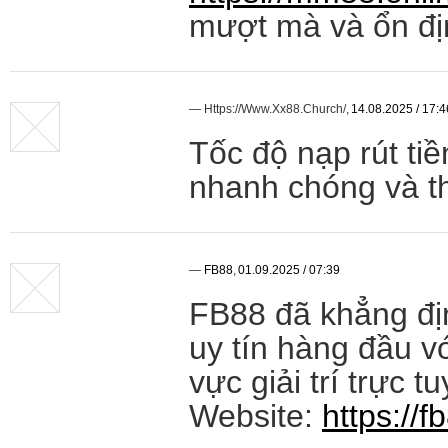
mượt mà và ổn đị
—
Https://www.xx88.church/
,
14.08.2025 / 17:4
Tốc độ nạp rút tiề
nhanh chóng và th
—
FB88
,
01.09.2025 / 07:39
FB88 đã khẳng địn
uy tín hàng đầu v
vực giải trí trực t
Website:
https://f