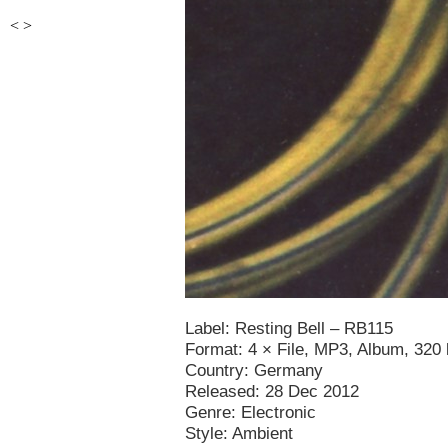
<
>
Label: Resting Bell ‎– RB115
Format: 4 × File, MP3, Album, 320
Country: Germany
Released: 28 Dec 2012
Genre: Electronic
Style: Ambient