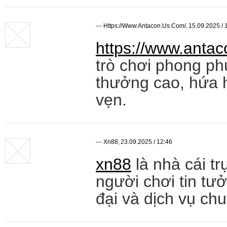
—
Https://www.antacon.us.com/
,
15.09.2025 / 
https://www.antac
trò chơi phong phú
thưởng cao, hứa h
vẹn.
—
Xn88
,
23.09.2025 / 12:46
xn88
là nhà cái t
người chơi tin tư
đại và dịch vụ ch