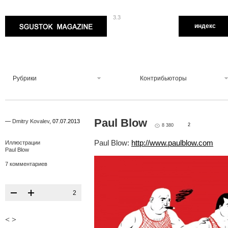
3.3
Sgustok Magazine
индекс
Рубрики
Контрибьюторы
Paul Blow
—
Dmitry Kovalev
,
07.07.2013
2
8 380
Paul Blow:
http://www.paulblow.com
Иллюстрации
Paul Blow
7 комментариев
2
<
>