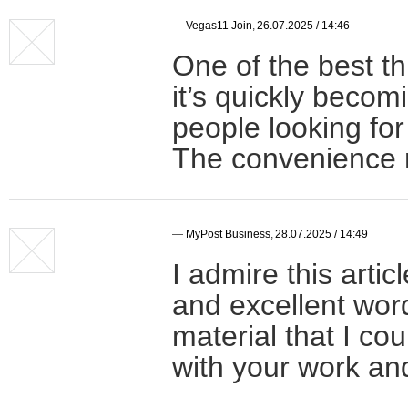
—
Vegas11 Join
,
26.07.2025 / 14:46
One of the best t
it’s quickly becom
people looking fo
The convenience m
—
MyPost Business
,
28.07.2025 / 14:49
I admire this arti
and excellent word
material that I co
with your work an