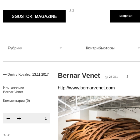
3.3
Sgustok Magazine
индекс
Рубрики
Контрибьюторы
Bernar Venet
—
Dmitry Kovalev
,
13.11.2017
1
26 341
http://www.bernarvenet.com
Инсталляции
Bernar Venet
Комментарии (0)
1
<
>