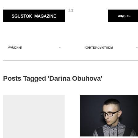
3.3
Sgustok Magazine
индекс
Рубрики
Контрибьюторы
Posts Tagged '
Darina Obuhova
'
0
1