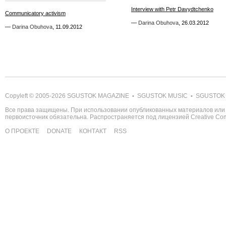
Interview with Petr Davydtchenko
Interview with Petr Davydtchenko
Communicatory activism
Communicatory activism
—
—
Darina Obuhova
Darina Obuhova
,
,
26.03.2012
26.03.2012
—
—
Darina Obuhova
Darina Obuhova
,
,
11.09.2012
11.09.2012
Copyleft © 2005-2026
SGUSTOK MAGAZINE
SGUSTOK MUSIC
SGUSTOK
•
•
Все права защищены. При использовании опубликованных материалов или 
первоисточник обязательна. Распространяется под лицензией
Creative C
О ПРОЕКТЕ
DONATE
КОНТАКТ
RSS