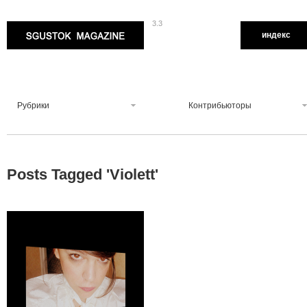
3.3
Sgustok Magazine
индекс
Рубрики
Контрибьюторы
Posts Tagged '
Violett
'