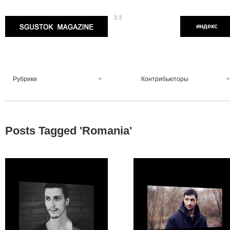
3.3
Sgustok Magazine
индекс
Рубрики
Контрибьюторы
Posts Tagged '
Romania
'