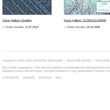
4
5
Oskar Hallbert: Doodling
Oskar Hallbert: Doodling
Oskar Hallbert: 1123581321345589
Oskar Hallbert: 1123581321345589
—
—
Dmitry Kovalev
Dmitry Kovalev
,
,
11.07.2010
11.07.2010
—
—
Dmitry Kovalev
Dmitry Kovalev
,
,
26.10.2009
26.10.2009
Copyleft © 2005-2026
SGUSTOK MAGAZINE
SGUSTOK MUSIC
SGUSTOK
•
•
Все права защищены. При использовании опубликованных материалов или 
первоисточник обязательна. Распространяется под лицензией
Creative C
О ПРОЕКТЕ
DONATE
КОНТАКТ
RSS