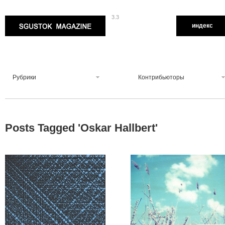
3.3
Sgustok Magazine
индекс
Рубрики
Контрибьюторы
Posts Tagged '
Oskar Hallbert
'