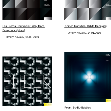
5
4
Les Freres Courvoisier: Why Does
Les Freres Courvoisier: Why Does
Isomer Transition: Orbits Decaying
Isomer Transition: Orbits Decaying
Everybody (Move)
Everybody (Move)
—
—
Dmitry Kovalev
Dmitry Kovalev
,
,
14.01.2010
14.01.2010
—
—
Dmitry Kovalev
Dmitry Kovalev
,
,
05.09.2010
05.09.2010
1
0
Foam: Bu-Bu-Bubbles
Foam: Bu-Bu-Bubbles