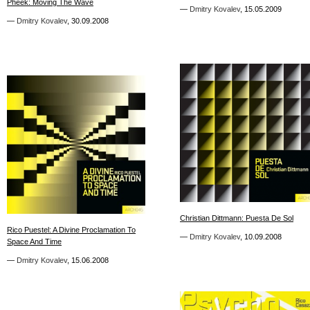
Pheek: Moving The Wave
Pheek: Moving The Wave
—
—
Dmitry Kovalev
Dmitry Kovalev
,
,
15.05.2009
15.05.2009
—
—
Dmitry Kovalev
Dmitry Kovalev
,
,
30.09.2008
30.09.2008
0
0
Christian Dittmann: Puesta De Sol
Christian Dittmann: Puesta De Sol
Rico Puestel: A Divine Proclamation To
Rico Puestel: A Divine Proclamation To
—
—
Dmitry Kovalev
Dmitry Kovalev
,
,
10.09.2008
10.09.2008
Space And Time
Space And Time
—
—
Dmitry Kovalev
Dmitry Kovalev
,
,
15.06.2008
15.06.2008