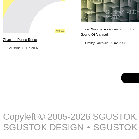
0
0
Jesse Somfay: Assignment 3 — The
Jesse Somfay: Assignment 3 — The
Sound Of Archipel
Sound Of Archipel
Zhao: Le Passe Reste
Zhao: Le Passe Reste
—
—
Dmitry Kovalev
Dmitry Kovalev
,
,
06.02.2008
06.02.2008
—
—
Sgustok
Sgustok
,
,
10.07.2007
10.07.2007
Copyleft © 2005-2026
SGUSTOK
SGUSTOK DESIGN
SGUSTOK
•