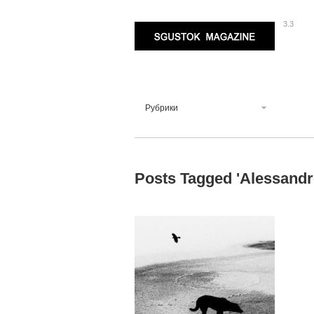
3.3
Sgustok Magazine
Рубрики
Posts Tagged '
Alessandr