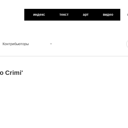
индекс
текст
арт
видео
Контрибьюторы
o Crimi
'