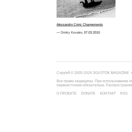
1
Alessandro Crimi: Changements
Alessandro Crimi: Changements
—
—
Dmitry Kovalev
Dmitry Kovalev
,
,
07.03.2010
07.03.2010
Copyleft © 2005-2026
SGUSTOK MAGAZINE
•
Все права защищены. При использовании о
первоисточник обязательна. Распространя
О ПРОЕКТЕ
DONATE
КОНТАКТ
RSS