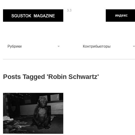
3.3
Sgustok Magazine
индекс
Рубрики
Контрибьюторы
Posts Tagged '
Robin Schwartz
'
4