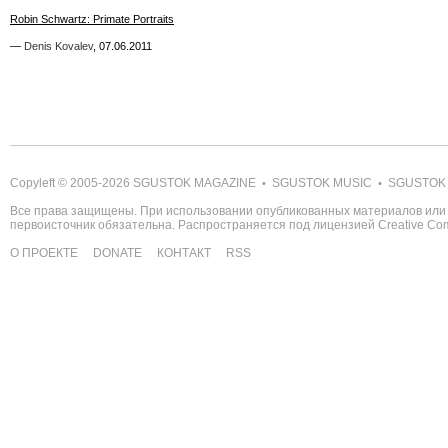
Robin Schwartz: Primate Portraits
Robin Schwartz: Primate Portraits
—
—
Denis Kovalev
Denis Kovalev
,
,
07.06.2011
07.06.2011
Copyleft © 2005-2026
SGUSTOK MAGAZINE
SGUSTOK MUSIC
SGUSTOK
•
•
Все права защищены. При использовании опубликованных материалов или 
первоисточник обязательна. Распространяется под лицензией
Creative C
О ПРОЕКТЕ
DONATE
КОНТАКТ
RSS