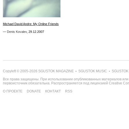
10
Michael David Andre: My Online Friends
Michael David Andre: My Online Friends
—
—
Denis Kovalev
Denis Kovalev
,
,
29.12.2007
29.12.2007
Copyleft © 2005-2026
SGUSTOK MAGAZINE
SGUSTOK MUSIC
SGUSTOK
•
•
Все права защищены. При использовании опубликованных материалов или 
первоисточник обязательна. Распространяется под лицензией
Creative C
О ПРОЕКТЕ
DONATE
КОНТАКТ
RSS