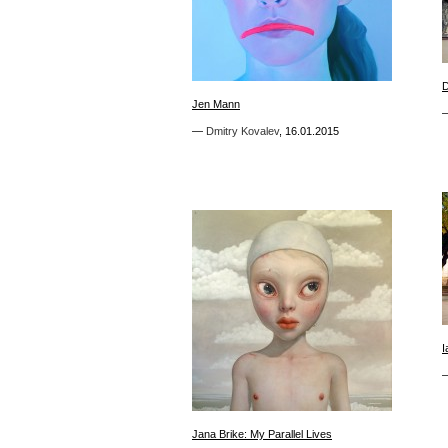
1
D
D
Jen Mann
Jen Mann
—
—
Dmitry Kovalev
Dmitry Kovalev
,
,
16.01.2015
16.01.2015
I
I
0
Jana Brike: My Parallel Lives
Jana Brike: My Parallel Lives