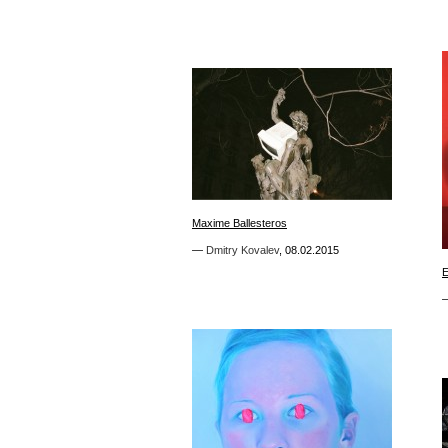
1
Maxime Ballesteros
Maxime Ballesteros
—
—
Dmitry Kovalev
Dmitry Kovalev
,
,
08.02.2015
08.02.2015
E
E