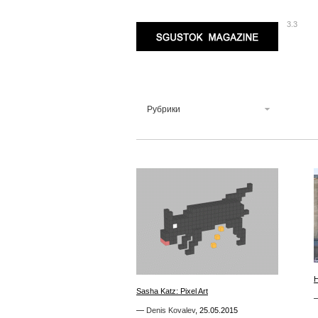
3.3
Sgustok Magazine
Рубрики
1
Sasha Katz: Pixel Art
Sasha Katz: Pixel Art
—
—
Denis Kovalev
Denis Kovalev
,
,
25.05.2015
25.05.2015