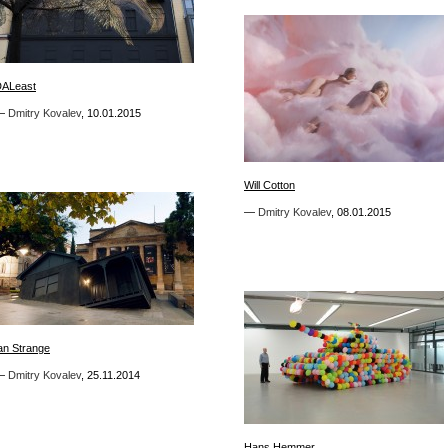
1
ALeast
ALeast
—
—
Dmitry Kovalev
Dmitry Kovalev
,
,
10.01.2015
10.01.2015
3
Will Cotton
Will Cotton
—
—
Dmitry Kovalev
Dmitry Kovalev
,
,
08.01.2015
08.01.2015
2
an Strange
an Strange
—
—
Dmitry Kovalev
Dmitry Kovalev
,
,
25.11.2014
25.11.2014
2
Hans Hemmer
Hans Hemmer