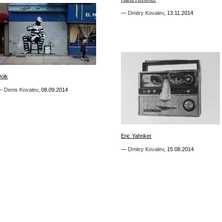
—
—
Dmitry Kovalev
Dmitry Kovalev
,
,
13.11.2014
13.11.2014
0
olk
olk
—
—
Denis Kovalev
Denis Kovalev
,
,
08.09.2014
08.09.2014
1
Eric Yahnker
Eric Yahnker
—
—
Dmitry Kovalev
Dmitry Kovalev
,
,
15.08.2014
15.08.2014