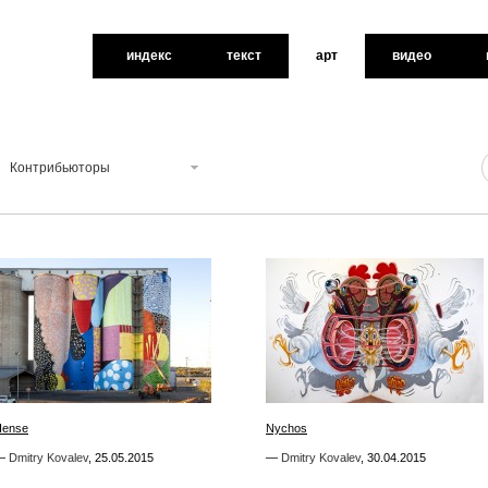
индекс
текст
арт
видео
Контрибьюторы
0
2
Hense
Hense
Nychos
Nychos
—
—
Dmitry Kovalev
Dmitry Kovalev
,
,
25.05.2015
25.05.2015
—
—
Dmitry Kovalev
Dmitry Kovalev
,
,
30.04.2015
30.04.2015