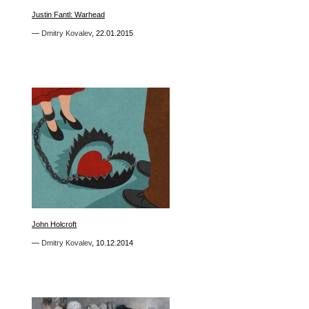
Justin Fantl: Warhead
Justin Fantl: Warhead
—
—
Dmitry Kovalev
Dmitry Kovalev
,
,
22.01.2015
22.01.2015
0
John Holcroft
John Holcroft
—
—
Dmitry Kovalev
Dmitry Kovalev
,
,
10.12.2014
10.12.2014