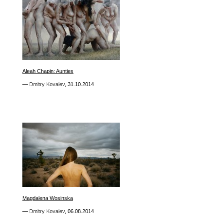
2
Aleah Chapin: Aunties
Aleah Chapin: Aunties
—
—
Dmitry Kovalev
Dmitry Kovalev
,
,
31.10.2014
31.10.2014
3
Magdalena Wosinska
Magdalena Wosinska
—
—
Dmitry Kovalev
Dmitry Kovalev
,
,
06.08.2014
06.08.2014