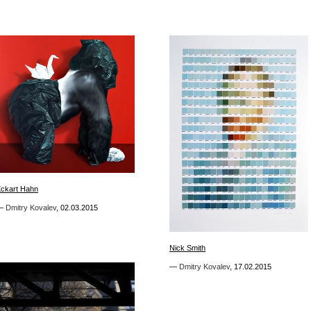
2
ckart Hahn
ckart Hahn
—
—
Dmitry Kovalev
Dmitry Kovalev
,
,
02.03.2015
02.03.2015
1
Nick Smith
Nick Smith
—
—
Dmitry Kovalev
Dmitry Kovalev
,
,
17.02.2015
17.02.2015