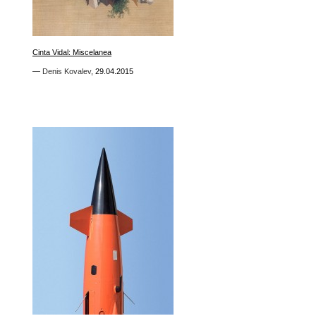
0
Cinta Vidal: Miscelanea
Cinta Vidal: Miscelanea
—
—
Denis Kovalev
Denis Kovalev
,
,
29.04.2015
29.04.2015
0