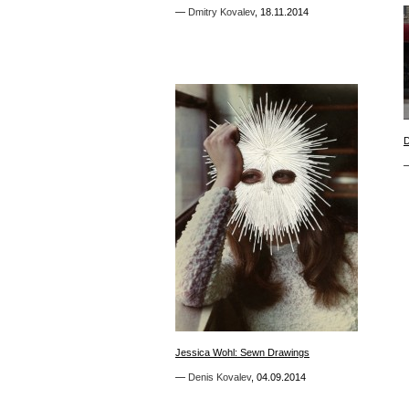
—
—
Dmitry Kovalev
Dmitry Kovalev
,
,
18.11.2014
18.11.2014
D
D
0
Jessica Wohl: Sewn Drawings
Jessica Wohl: Sewn Drawings
—
—
Denis Kovalev
Denis Kovalev
,
,
04.09.2014
04.09.2014